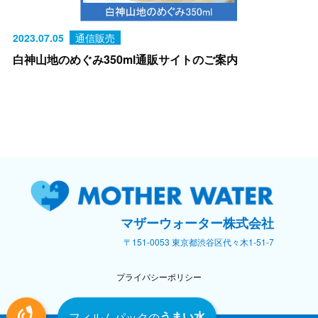
2023.07.05
通信販売
白神山地のめぐみ350ml通販サイトのご案内
マザーウォーター株式会社
〒151-0053 東京都渋谷区代々木1-51-7
プライバシーポリシー
オリジナルラベルの天然水
フィルムパックの
うまい水