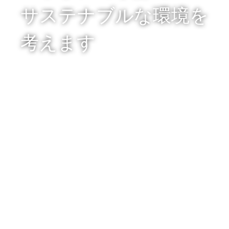
サステナブルな環境を
考えます
Water Talk
Water Talk
水をテーマにした対談集シリーズ
オリジナルラベルの天然水
Blanding Water
【再生ペットボトル対応】オリジナルラベル水 製造元
直営！《業界最安級・見積迅速》最小80本から対応可
能です！