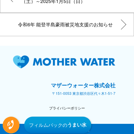
（土）～2025年1月5日（日）
令和6年 能登半島豪雨被災地支援のお知らせ
マザーウォーター株式会社
〒151-0053 東京都渋谷区代々木1-51-7
プライバシーポリシー
オリジナルラベルの天然水
フィルムパックの
うまい水
©MOTHER WATER Inc.